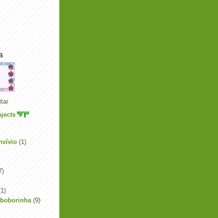
a
tar
jects
nvívio
(1)
7)
(1)
Aboborinha
(9)