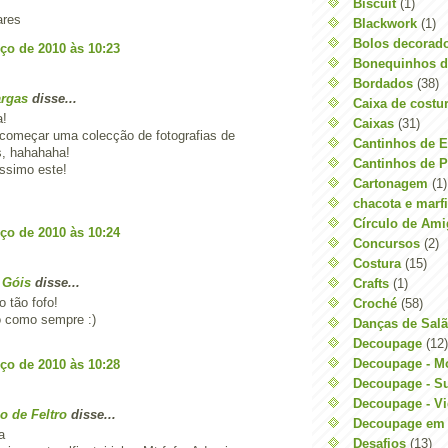
Biscuit
(1)
ares
Blackwork
(1)
Bolos decorad
ço de 2010 às 10:23
Bonequinhos de
Bordados
(38)
rgas
disse...
Caixa de costu
a!
Caixas
(31)
 começar uma colecção de fotografias de
Cantinhos de 
os, hahahaha!
Cantinhos de P
íssimo este!
Cartonagem
(1)
chacota e marfi
Círculo de Ami
ço de 2010 às 10:24
Concursos
(2)
Costura
(15)
 Góis
disse...
Crafts
(1)
 tão fofo!
Croché
(58)
o como sempre :)
Danças de Sal
Decoupage
(12)
Decoupage - M
ço de 2010 às 10:28
Decoupage - S
Decoupage - Vi
o de Feltro
disse...
Decoupage em 
a
Desafios
(13)