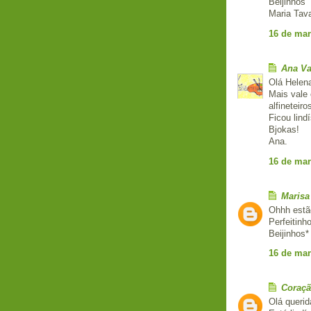
Beijinhos
Maria Tav
16 de mar
Ana Va
Olá Helen
Mais vale
alfineteir
Ficou lind
Bjokas!
Ana.
16 de mar
Marisa
Ohhh estão
Perfeitinh
Beijinhos*
16 de mar
Coraçã
Olá querid