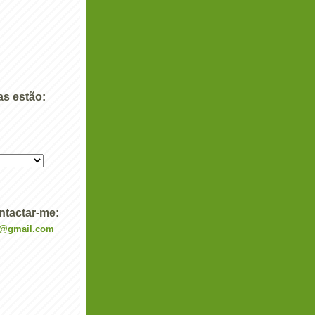
as estão:
ntactar-me:
a@gmail.com