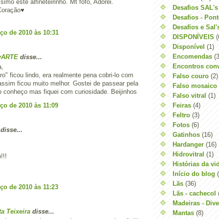
simo este alfineteirinho. Mt fofo, Adorei.
Desafios SAL's
 Coração♥
Desafios - Pon
Desafios e Sal
ço de 2010 às 10:31
DISPONÍVEIS
(
Disponível
(1)
Encomendas
(3
avARTE
disse...
Encontros conv
a,
eiro" ficou lindo, era realmente pena cobri-lo com
Falso couro
(2)
 assim ficou muito melhor. Gostei de passear pela
Falso mosaico
o conheço mas fiquei com curiosidade. Beijinhos
Falso vitral
(1)
Feiras
(4)
ço de 2010 às 11:09
Feltro
(3)
Fotos
(6)
disse...
Gatinhos
(16)
Hardanger
(16)
Hidrovitral
(1)
!!!
Histórias da vi
Início do blog
Lãs
(36)
ço de 2010 às 11:23
Lãs - cachecol
Madeiras - Div
ta Teixeira
disse...
Mantas
(8)