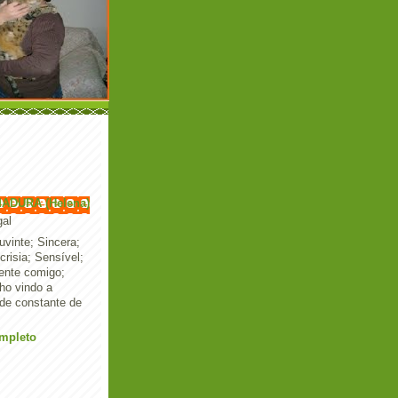
ADURA (Helena)
gal
vinte; Sincera;
crisia; Sensível;
ente comigo;
ho vindo a
de constante de
ompleto