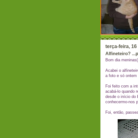
terça-feira, 1
Alfineteiro? ..
Bom dia meninas(
Acabei o
alfineteir
a foto e só ontem 
Foi feito com a i
acabá-lo quando r
desde o início do 
conhecermo
-nos 
Foi, então, passe