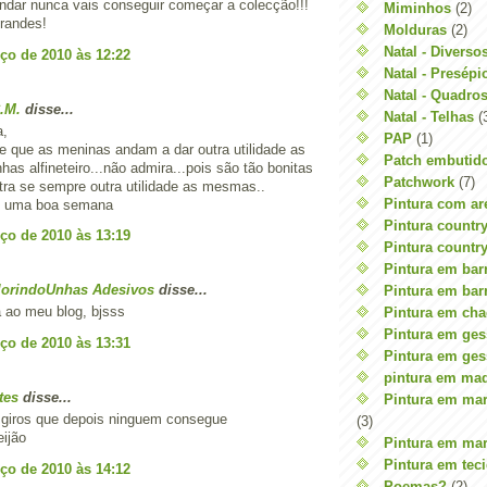
ndar nunca vais conseguir começar a colecção!!!
Miminhos
(2)
grandes!
Molduras
(2)
Natal - Diverso
ço de 2010 às 12:22
Natal - Presépi
Natal - Quadro
.M.
disse...
Natal - Telhas
(
a,
PAP
(1)
e que as meninas andam a dar outra utilidade as
Patch embutid
nhas alfineteiro...não admira...pois são tão bonitas
Patchwork
(7)
ra se sempre outra utilidade as mesmas..
Pintura com ar
e uma boa semana
Pintura countr
ço de 2010 às 13:19
Pintura countr
Pintura em bar
lorindoUnhas Adesivos
disse...
Pintura em barr
 ao meu blog, bjsss
Pintura em cha
Pintura em ge
ço de 2010 às 13:31
Pintura em ges
pintura em mad
tes
disse...
Pintura em marf
 giros que depois ninguem consegue
(3)
eijão
Pintura em marf
Pintura em tec
ço de 2010 às 14:12
Poemas?
(2)