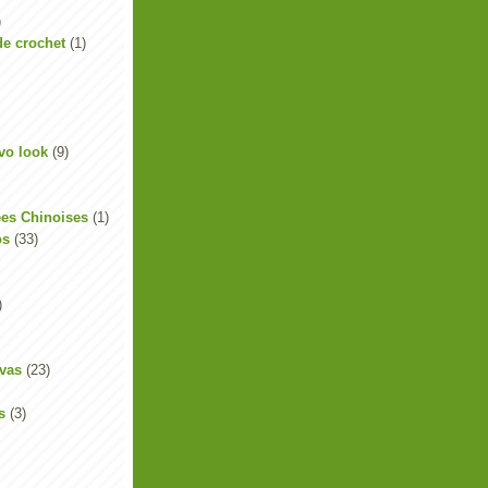
)
de crochet
(1)
vo look
(9)
es Chinoises
(1)
os
(33)
)
ivas
(23)
s
(3)