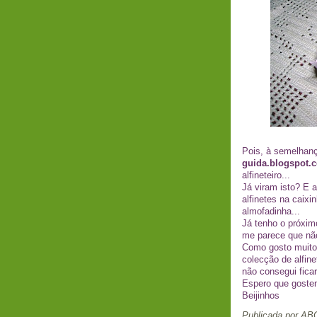
Pois, à semelhanç
guida.blogspot.
alfineteiro
...
Já viram isto? E 
alfinetes na caixi
almofadinha...
Já tenho o próxim
me parece que nã
Como gosto muito 
colecção de
alfine
não consegui fic
Espero que goste
Beijinhos
Publicada por
ABO