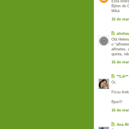
Está lindís
Bjitos do
Miká
16 de mar
alinh
Olá Helen
o "alfinet
alfinetes,
quinta, nã
16 de mar
**Lih**
Oi,
Ficou lindo
Bjos!!!
16 de mar
Ana Ri