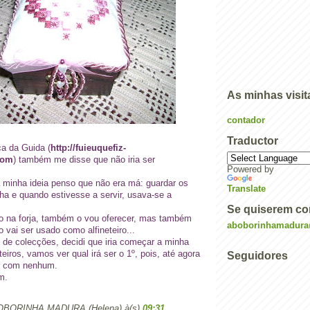
As minhas visit
contador
Traductor
a da Guida (
http://fuieuquefiz-
com
) também me disse que não iria ser
Powered by
a minha ideia penso que não era má: guardar os
Translate
nha e quando estivesse a servir, usava-se a
Se quiserem co
o na forja, também o vou oferecer, mas também
aboborinhamadur
o vai ser usado como
alfineteiro
...
de colecções, decidi que iria começar a minha
teiros
, vamos ver qual irá ser o 1º, pois, até agora
Seguidores
ar com nenhum.
m.
BORINHA MADURA (Helena)
à(s)
09:31