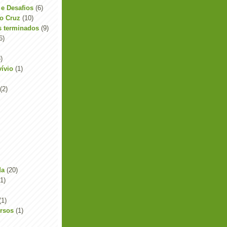
 e Desafios
(6)
to Cruz
(10)
's terminados
(9)
6)
)
ívio
(1)
(2)
da
(20)
(1)
(1)
ersos
(1)