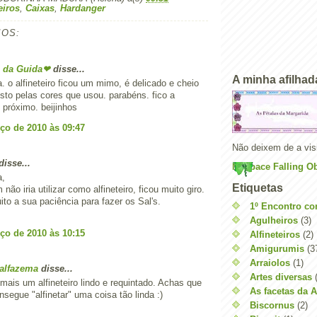
eiros
,
Caixas
,
Hardanger
IOS:
 da Guida❤
disse...
A minha afilhad
. o alfineteiro ficou um mimo, é delicado e cheio
to pelas cores que usou. parabéns. fico a
 próximo. beijinhos
ço de 2010 às 09:47
Não deixem de a visi
disse...
Myspace Falling Ob
a,
Etiquetas
não iria utilizar como alfineteiro, ficou muito giro.
to a sua paciência para fazer os Sal's.
1º Encontro co
Agulheiros
(3)
ço de 2010 às 10:15
Alfineteiros
(2)
Amigurumis
(3
Arraiolos
(1)
alfazema
disse...
Artes diversas
mais um alfineteiro lindo e requintado. Achas que
As facetas da 
segue "alfinetar" uma coisa tão linda :)
Biscornus
(2)