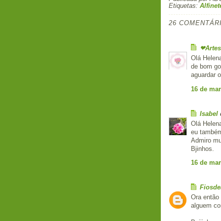
Etiquetas:
Alfinet
26 COMENTÁR
❤Artes
Olá Helena
de bom gos
aguardar o
16 de mar
Isabel
Olá Helen
eu também 
Admiro mui
Bjinhos.
16 de mar
Fiosde
Ora então 
alguem con