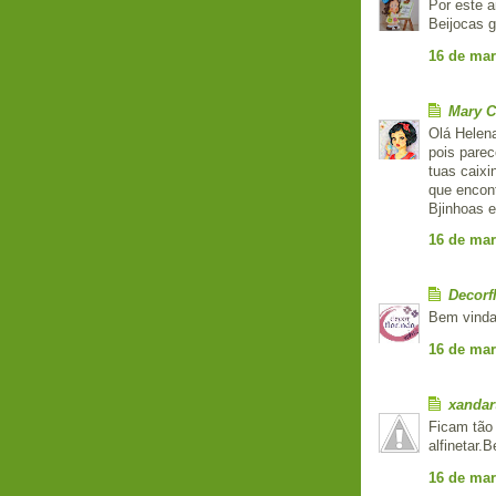
Por este a
Beijocas 
16 de mar
Mary C
Olá Helen
pois parec
tuas caixi
que encont
Bjinhoas 
16 de mar
Decorf
Bem vinda
16 de mar
xandar
Ficam tão
alfinetar.B
16 de mar