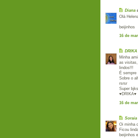
Diana
d
Olá Helena
beijinhos
16 de mar
DRIKA
Minha ami
as visita
lindos!!!
É sempre m
Sobre o alf
rsrsr
Super bjks 
♥DRIKA♥
16 de mar
Soraia
Oi minha q
Ficou lind
beijinhos 