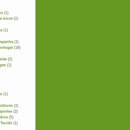
os
(1)
 tricot
(2)
ra
(1)
Espanha
(1)
ortugal
(18)
nite
(2)
gas
(1)
ão
(1)
olduras
(1)
uportes
(2)
dros
(5)
Tecido
(1)