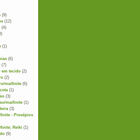
s
(9)
os
(12)
s
(4)
3)
o
(1)
eias
(6)
y
(7)
y em tecido
(2)
ro
(2)
o/maifinite
(6)
cota
(1)
sso
(3)
so/maifinite
(1)
eira
(3)
inite - Presépios
inite; Reiki
(1)
ido
(9)