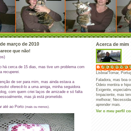
6 de março de 2010
Acerca de mim
.parece que não!
os)
o
há cerca de 15 dias, mas tive um problema com
ABOBORINHA M
a recuperei.
Lisboa/Tomar, Portu
Faladora, mas boa ou
ntenção de ser para mim, mas ainda estava a
Odeio mentira e hipo
esolvi oferecê-lo a uma amiga, minha seguidora
Exigente, especialm
blog, com quem criei laços de amizade e só falta
Impaciente, mas ten
pessoalmente, mas já está prometido.
melhorar; Necessida
aprender mais.
ar até ao Porto
(mais ou menos).
Ver o meu perfil c