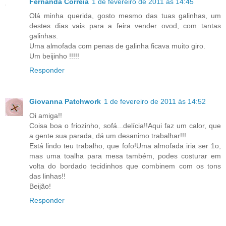
Fernanda Correia
1 de fevereiro de 2011 às 14:45
Olá minha querida, gosto mesmo das tuas galinhas, um
destes dias vais para a feira vender ovod, com tantas
galinhas.
Uma almofada com penas de galinha ficava muito giro.
Um beijinho !!!!!
Responder
Giovanna Patchwork
1 de fevereiro de 2011 às 14:52
Oi amiga!!
Coisa boa o friozinho, sofá...delícia!!Aqui faz um calor, que
a gente sua parada, dá um desanimo trabalhar!!!
Está lindo teu trabalho, que fofo!Uma almofada iria ser 1o,
mas uma toalha para mesa também, podes costurar em
volta do bordado tecidinhos que combinem com os tons
das linhas!!
Beijão!
Responder