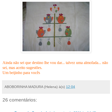
Ainda não sei que destino lhe vou dar... talvez uma almofada... não
sei, mas aceito sugestões.
Um beijinho para vocês
ABOBORINHA MADURA (Helena)
à(s)
12:04
26 comentários: