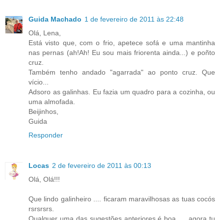
Guida Machado
1 de fevereiro de 2011 às 22:48
Olá, Lena,
Está visto que, com o frio, apetece sofá e uma mantinha
nas pernas (ah!Ah! Eu sou mais friorenta ainda...) e poñto
cruz.
Também tenho andado "agarrada" ao ponto cruz. Que
vício...
Adsoro as galinhas. Eu fazia um quadro para a cozinha, ou
uma almofada.
Beijinhos,
Guida
Responder
Locas
2 de fevereiro de 2011 às 00:13
Olá, Olá!!!
Que lindo galinheiro .... ficaram maravilhosas as tuas cocós
rsrsrsrs.
Qualquer uma das sugestões anteriores é boa .... agora tu